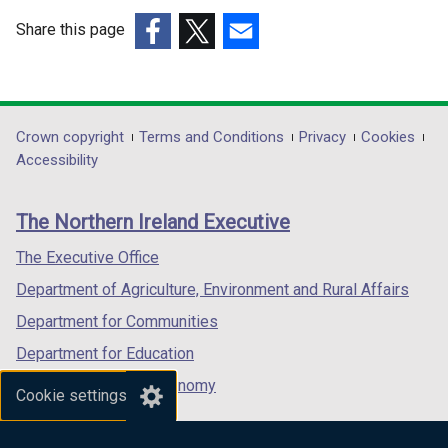
Share this page
(external
(external
(external
link
link
link
opens
opens
opens
in
in
in
Department
Crown copyright
Terms and Conditions
Privacy
Cookies
a
a
a
Accessibility
footer
new
new
new
links
window
window
window
The Northern Ireland Executive
/
/
/
tab)
tab)
tab)
The Executive Office
Department of Agriculture, Environment and Rural Affairs
Department for Communities
Department for Education
Department for the Economy
Cookie settings
Department of Finance