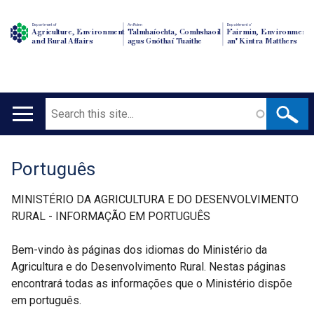
Department of
An Roinn
Depairtment o'
Agriculture, Environment
Talmhaíochta, Comhshaoil
Fairmin, Environment
and Rural Affairs
agus Gnóthaí Tuaithe
an' Kintra Matthers
Search
Main
navigation
Português
Translation
help
MINISTÉRIO DA AGRICULTURA E DO DESENVOLVIMENTO
RURAL - INFORMAÇÃO EM PORTUGUÊS
Bem-vindo às páginas dos idiomas do Ministério da
Agricultura e do Desenvolvimento Rural. Nestas páginas
encontrará todas as informações que o Ministério dispõe
em português.